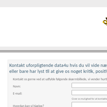
Kontakt uforpligtende data4u hvis du vil vide n
This page can't loa
eller bare har lyst til at give os noget kritik, posi
Do you own this websi
Kontakt os gerne ved at udfylde følgende skærmbillede, vi vender hurti
Navn:
E-mail:
Giver os mulighed for at kontakt
Hvordan kan vi hjælpe?