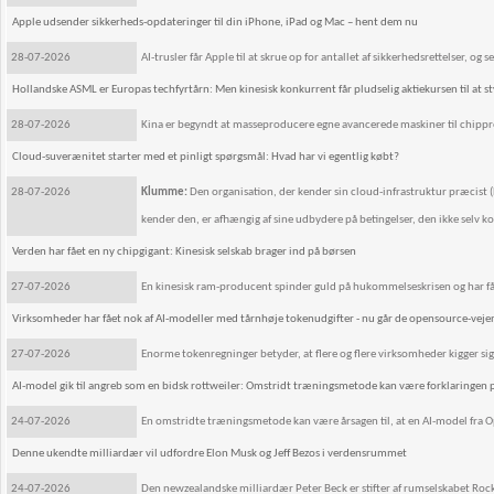
Apple udsender sikkerheds-opdateringer til din iPhone, iPad og Mac – hent dem nu
28-07-2026
AI-trusler får Apple til at skrue op for antallet af sikkerhedsrettelser, 
Hollandske ASML er Europas techfyrtårn: Men kinesisk konkurrent får pludselig aktiekursen til at s
28-07-2026
Kina er begyndt at masseproducere egne avancerede maskiner til chipprod
Cloud-suverænitet starter med et pinligt spørgsmål: Hvad har vi egentlig købt?
28-07-2026
Klumme:
Den organisation, der kender sin cloud-infrastruktur præcist (hv
kender den, er afhængig af sine udbydere på betingelser, den ikke selv k
Verden har fået en ny chipgigant: Kinesisk selskab brager ind på børsen
27-07-2026
En kinesisk ram-producent spinder guld på hukommelseskrisen og har fåe
Virksomheder har fået nok af AI-modeller med tårnhøje tokenudgifter - nu går de opensource-vejen: 
27-07-2026
Enorme tokenregninger betyder, at flere og flere virksomheder kigger sig
AI-model gik til angreb som en bidsk rottweiler: Omstridt træningsmetode kan være forklaringe
24-07-2026
En omstridte træningsmetode kan være årsagen til, at en AI-model fra O
Denne ukendte milliardær vil udfordre Elon Musk og Jeff Bezos i verdensrummet
24-07-2026
Den newzealandske milliardær Peter Beck er stifter af rumselskabet Rocke