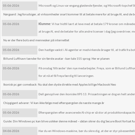
05-06-2026
Microsoft og Linux var engang glødende fjender, og Microsoft-topchef St
Nørgaard: Jeg forudsiger, at virksomheder snart kommer til at betale mere for at bruge AI, end de bet
05-06-2026
Klumme:
Vi har hidtil lært at leve med at betale 179 kroner om månede
at bruge AI, end de betaler for alle andre licenser i dag (jeg overdriver, m
Nu er der flere bots end mennesker på internettet
05-06-2026
Den hastige vækst i AI-agenter er medvirkende årsager til, at trafik fra b
Billund Lufthavn tænder for sin første avatar - kan tale 155 sprog: Her er planen
05-06-2026
På onsdag 'tiltræder' den nye medarbejder, Freya, som er Billund Lufthavn
for at nå at få Freya færdig til lanceringen.
Ikonisk pc gør comeback: Nu skal den dyste direkte med Apples billige Macbook Neo
05-06-2026
Dell genopliver den ikoniske XPS 13. Prissætningen er dog en helt ande
Chipgigant advarer: Vi kan ikke følge med efterspørgslen de næste mange år
05-06-2026
Efterspørgslen efter avancerede AI-chip er så stor at produktionskapacite
Guide: Din Windows pc kan blive usikker denne måned – sådan sikrer du dig Secure Boot fortsat f
04-06-2026
Har du en Windows-maskine, bør du sikre dig, at der er styr på essentiell