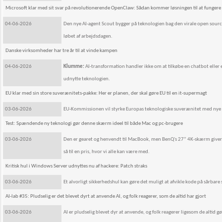
Microsoft klar med sit svar på revolutionerende OpenClaw: Sådan kommer løsningen til at fungere
04-06-2026
Den nye AI-agent Scout bygger på teknologien bag den virale open sour
løbet af arbejdsdagen.
Danske virksomheder har tre år til at vinde kampen
04-06-2026
Klumme:
AI-transformation handler ikke om at tilkøbe en chatbot eller 
udnytte teknologien.
EU klar med sin store suverænitets-pakke: Her er planen, der skal gøre EU til en it-supermagt
03-06-2026
EU-Kommissionen vil styrke Europas teknologiske suverænitet med nye in
Test: Spændende ny teknologi gør denne skærm ideel til både Mac og pc-brugere
03-06-2026
Den er gearet og henvendt til MacBook, men BenQ's 27” 4K-skærm giver og
så til en pris, hvor vi alle kan være med.
Kritisk hul i Windows Server udnyttes nu af hackere: Patch straks
03-06-2026
Et alvorligt sikkerhedshul kan gøre det muligt at afvikle kode på sårbare
AI-lab #35: Pludselig er det blevet dyrt at anvende AI, og folk reagerer, som de altid har gjort
03-06-2026
AI er pludselig blevet dyr at anvende, og folk reagerer ligesom de altid gø