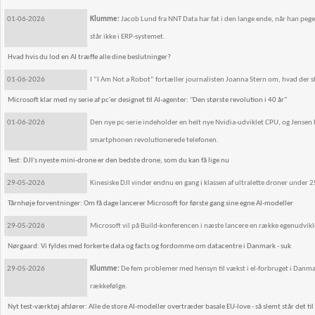
01-06-2026
Klumme:
Jacob Lund fra NNT Data har fat i den lange ende, når han pege
står ikke i ERP-systemet.
Hvad hvis du lod en AI træffe alle dine beslutninger?
01-06-2026
I ”I Am Not a Robot” fortæller journalisten Joanna Stern om, hvad der ske
Microsoft klar med ny serie af pc'er designet til AI-agenter: "Den største revolution i 40 år"
01-06-2026
Den nye pc-serie indeholder en helt nye Nvidia-udviklet CPU, og Jense
smartphonen revolutionerede telefonen.
Test: DJI's nyeste mini-drone er den bedste drone, som du kan få lige nu
29-05-2026
Kinesiske DJI vinder endnu en gang i klassen af ultralette droner under 
Tårnhøje forventninger: Om få dage lancerer Microsoft for første gang sine egne AI-modeller
29-05-2026
Microsoft vil på Build-konferencen i næste lancere en række egenudvikl
Nørgaard: Vi fyldes med forkerte data og facts og fordomme om datacentre i Danmark - suk
29-05-2026
Klumme:
De fem problemer med hensyn til vækst i el-forbruget i Danmar
rækkefølge.
Nyt test-værktøj afslører: Alle de store AI-modeller overtræder basale EU-love - så slemt står det til