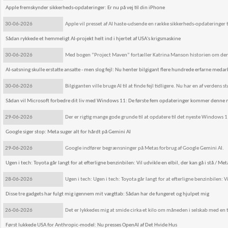
Apple fremskynder sikkerheds-opdateringer: Er nu på vej til din iPhone
30-06-2026
Apple vil presset af AI haste-udsende en række sikkerheds-opdateringer ti
Sådan rykkede et hemmeligt AI-projekt helt ind i hjertet af USA's krigsmaskine
30-06-2026
Med bogen ”Project Maven” fortæller Katrina Manson historien om den amer
AI-satsning skulle erstatte ansatte - men slog fejl: Nu henter bilgigant flere hundrede erfarne medar
30-06-2026
Bilgiganten ville bruge AI til at finde fejl tidligere. Nu har en af verden
Sådan vil Microsoft forbedre dit liv med Windows 11: De første fem opdateringer kommer denne
29-06-2026
Der er rigtig mange gode grunde til at opdatere til det nyeste Windows 1
Google siger stop: Meta suger alt for hårdt på Gemini AI
29-06-2026
Google indfører begrænsninger på Metas forbrug af Google Gemini AI.
Ugen i tech: Toyota går langt for at efterligne benzinbilen: Vil udvikle en elbil, der kan gå i stå / Met
28-06-2026
Ugen i tech: Ugen i tech: Toyota går langt for at efterligne benzinbilen: Vi
Disse tre gadgets har fulgt mig igennem mit vægttab: Sådan har de fungeret og hjulpet mig
26-06-2026
Det er lykkedes mig at smide cirka et kilo om måneden i selskab med en t
Først lukkede USA for Anthropic-model: Nu presses OpenAI af Det Hvide Hus