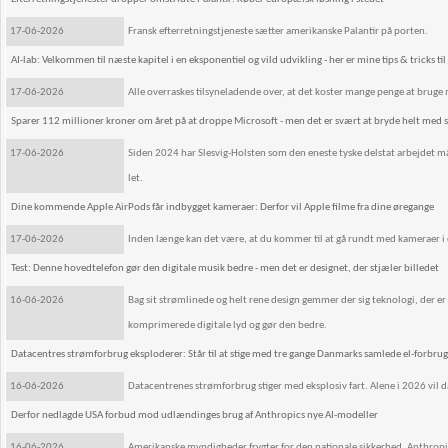
17-06-2026
Fransk efterretningstjeneste sætter amerikanske Palantir på porten.
AI-lab: Velkommen til næste kapitel i en eksponentiel og vild udvikling - her er mine tips & tricks til 
17-06-2026
Alle overraskes tilsyneladende over, at det koster mange penge at bruge ma
Sparer 112 millioner kroner om året på at droppe Microsoft - men det er svært at bryde helt med 
17-06-2026
Siden 2024 har Slesvig-Holsten som den eneste tyske delstat arbejdet m
let.
Dine kommende Apple AirPods får indbygget kameraer: Derfor vil Apple filme fra dine øregange
17-06-2026
Inden længe kan det være, at du kommer til at gå rundt med kameraer i di
Test: Denne hovedtelefon gør den digitale musik bedre - men det er designet, der stjæler billedet
16-06-2026
Bag sit strømlinede og helt rene design gemmer der sig teknologi, der er
komprimerede digitale lyd og gør den bedre.
Datacentres strømforbrug eksploderer: Står til at stige med tre gange Danmarks samlede el-forbrug
16-06-2026
Datacentrenes strømforbrug stiger med eksplosiv fart. Alene i 2026 vil 
Derfor nedlagde USA forbud mod udlændinges brug af Anthropics nye AI-modeller
16-06-2026
Amerikanske myndigheder frygter for den nationale sikkerhed. Anthropic af