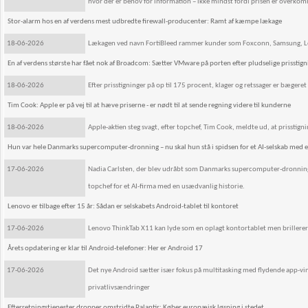
hvor der er behov for information – ikke mindst fordi prisen er overkom
Stor-alarm hos en af verdens mest udbredte firewall-producenter: Ramt af kæmpe lækage
18-06-2026
Lækagen ved navn FortiBleed rammer kunder som Foxconn, Samsung, Lenovo
En af verdens største har fået nok af Broadcom: Sætter VMware på porten efter pludselige prisstig
18-06-2026
Efter prisstigninger på op til 175 procent, klager og retssager er bægeret n
Tim Cook: Apple er på vej til at hæve priserne - er nødt til at sende regning videre til kunderne
18-06-2026
Apple-aktien steg svagt, efter topchef, Tim Cook, meldte ud, at prisstigni
Hun var hele Danmarks supercomputer-dronning – nu skal hun stå i spidsen for et AI-selskab med en
17-06-2026
Nadia Carlsten, der blev udråbt som Danmarks supercomputer-dronning,
topchef for et AI-firma med en usædvanlig historie.
Lenovo er tilbage efter 15 år: Sådan er selskabets Android-tablet til kontoret
17-06-2026
Lenovo ThinkTab X11 kan lyde som en oplagt kontortablet men brillerer 
Årets opdatering er klar til Android-telefoner: Her er Android 17
17-06-2026
Det nye Android sætter især fokus på multitasking med flydende app-vi
privatlivsændringer
Efterretningstjenester dropper omstridte Palantir: Køber europæisk løsning i stedet