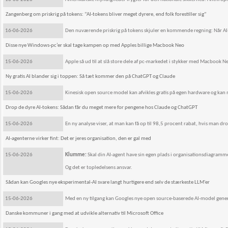
Zangenberg om priskrig på tokens: ”AI-tokens bliver meget dyrere, end folk forestiller sig”
16-06-2026
Den nuværende priskrig på tokens skjuler en kommende regning: Når AI-fo
Disse nye Windows-pc’er skal tage kampen op med Apples billige Macbook Neo
15-06-2026
Apple så ud til at slå store dele af pc-markedet i stykker med Macbook 
Ny gratis AI blander sig i toppen: Så tæt kommer den på ChatGPT og Claude
15-06-2026
Kinesisk open source model kan afvikles gratis på egen hardware og kan 
Drop de dyre AI-tokens: Sådan får du meget mere for pengene hos Claude og ChatGPT
15-06-2026
En ny analyse viser, at man kan få op til 98,5 procent rabat, hvis man d
AI-agenterne virker fint: Det er jeres organisation, den er gal med
15-06-2026
Klumme:
Skal din AI-agent have sin egen plads i organisationsdiagramm
Og det er topledelsens ansvar.
Sådan kan Googles nye eksperimental-AI svare langt hurtigere end selv de stærkeste LLM'er
15-06-2026
Med en ny tilgang kan Googles nye open source-baserede AI-model generer
Danske kommuner i gang med at udvikle alternativ til Microsoft Office