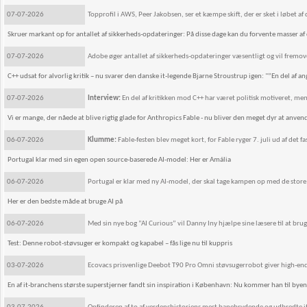
07-07-2026
Topprofil i AWS, Peer Jakobsen, ser et kæmpe skift, der er sket i løbet af d
Skruer markant op for antallet af sikkerheds-opdateringer: På disse dage kan du forvente masser a
07-07-2026
Adobe øger antallet af sikkerheds-opdateringer væsentligt og vil fremo
C++ udsat for alvorlig kritik – nu svarer den danske it-legende Bjarne Stroustrup igen: "”En del af a
07-07-2026
Interview:
En del af kritikken mod C++ har været politisk motiveret, me
Vi er mange, der nåede at blive rigtig glade for Anthropics Fable - nu bliver den meget dyr at anven
06-07-2026
Klumme:
Fable-festen blev meget kort, for Fable ryger 7. juli ud af det
Portugal klar med sin egen open source-baserede AI-model: Her er Amália
06-07-2026
Portugal er klar med ny AI-model, der skal tage kampen op med de store
Her er den bedste måde at bruge AI på
06-07-2026
Med sin nye bog ”AI Curious” vil Danny Iny hjælpe sine læsere til at bruge
Test: Denne robot-støvsuger er kompakt og kapabel – fås lige nu til kuppris
03-07-2026
Ecovacs prisvenlige Deebot T90 Pro Omni støvsugerrobot giver high-end s
En af it-branchens største superstjerner fandt sin inspiration i København: Nu kommer han til byen