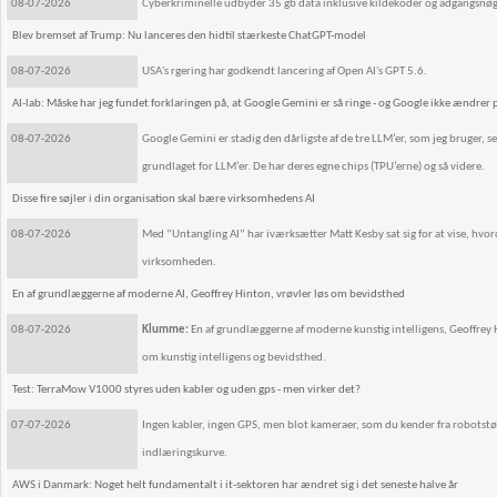
08-07-2026
Cyberkriminelle udbyder 35 gb data inklusive kildekoder og adgangsnøgle
Blev bremset af Trump: Nu lanceres den hidtil stærkeste ChatGPT-model
08-07-2026
USA's rgering har godkendt lancering af Open AI's GPT 5.6.
AI-lab: Måske har jeg fundet forklaringen på, at Google Gemini er så ringe - og Google ikke ændrer 
08-07-2026
Google Gemini er stadig den dårligste af de tre LLM’er, som jeg bruger,
grundlaget for LLM’er. De har deres egne chips (TPU’erne) og så videre.
Disse fire søjler i din organisation skal bære virksomhedens AI
08-07-2026
Med ”Untangling AI” har iværksætter Matt Kesby sat sig for at vise, hvor
virksomheden.
En af grundlæggerne af moderne AI, Geoffrey Hinton, vrøvler løs om bevidsthed
08-07-2026
Klumme:
En af grundlæggerne af moderne kunstig intelligens, Geoffrey H
om kunstig intelligens og bevidsthed.
Test: TerraMow V1000 styres uden kabler og uden gps - men virker det?
07-07-2026
Ingen kabler, ingen GPS, men blot kameraer, som du kender fra robotstøvs
indlæringskurve.
AWS i Danmark: Noget helt fundamentalt i it-sektoren har ændret sig i det seneste halve år