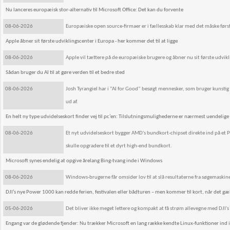
Nu lanceres europæisk stor-alternativ til Microsoft Office: Det kan du forvente
08-06-2026
Europæiske open source-firmaer er i fællesskab klar med det måske først
Apple åbner sit første udviklingscenter i Europa - her kommer det til at ligge
08-06-2026
Apple vil tættere på de europæiske brugere og åbner nu sit første udvikl
Sådan bruger du AI til at gøre verden til et bedre sted
08-06-2026
Josh Tyrangiel har i ”AI for Good” besøgt mennesker, som bruger kunstig
ud af.
En helt ny type udvidelseskort finder vej til pc’en: Tilslutningsmulighederne er nærmest uendelige
08-06-2026
Et nyt udvidelseskort bygger AMD's bundkort-chipset direkte ind på et PC
skulle opgradere til et dyrt high-end bundkort.
Microsoft synes endelig at opgive årelang Bing-tvang inde i Windows
08-06-2026
Windows-brugerne får omsider lov til at slå resultaterne fra søgemaskine
DJI’s nye Power 1000 kan redde ferien, festivalen eller bådturen – men kommer til kort, når det gæ
05-06-2026
Det bliver ikke meget lettere og kompakt at få strøm allevegne med DJI
Engang var de glødende fjender: Nu trækker Microsoft en lang række kendte Linux-funktioner ind 