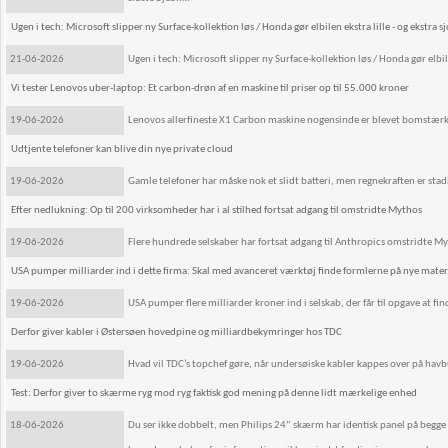
Ugen i tech: Microsoft slipper ny Surface-kollektion løs / Honda gør elbilen ekstra lille - og ekstra s
21-06-2026
Ugen i tech: Microsoft slipper ny Surface-kollektion løs / Honda gør elbilen
Vi tester Lenovos uber-laptop: Et carbon-drøn af en maskine til priser op til 55.000 kroner
19-06-2026
Lenovos allerfineste X1 Carbon maskine nogensinde er blevet bomstærk.
Udtjente telefoner kan blive din nye private cloud
19-06-2026
Gamle telefoner har måske nok et slidt batteri, men regnekraften er stadi
Efter nedlukning: Op til 200 virksomheder har i al stilhed fortsat adgang til omstridte Mythos
19-06-2026
Flere hundrede selskaber har fortsat adgang til Anthropics omstridte My
USA pumper milliarder ind i dette firma: Skal med avanceret værktøj finde formlerne på nye materia
19-06-2026
USA pumper flere milliarder kroner ind i selskab, der får til opgave at fi
Derfor giver kabler i Østersøen hovedpine og milliardbekymringer hos TDC
19-06-2026
Hvad vil TDC’s topchef gøre, når undersøiske kabler kappes over på ha
Test: Derfor giver to skærme ryg mod ryg faktisk god mening på denne lidt mærkelige enhed
18-06-2026
Du ser ikke dobbelt, men Philips 24” skærm har identisk panel på begge si