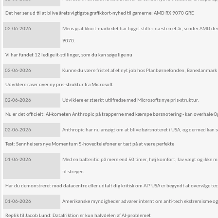
Det her ser ud til at blive årets vigtigste grafikkort-nyhed til gamerne: AMD RX 9070 GRE
02-06-2026
Mens grafikkort-markedet har ligget stille i næsten et år, sender AMD 
9070.
Vi har fundet 12 ledige it-stillinger, som du kan søge lige nu
02-06-2026
Kunne du være fristet af et nyt job hos Planbørnefonden, Banedanmark 
Udviklere raser over ny pris-struktur fra Microsoft
02-06-2026
Udviklere er stærkt utilfredse med Microsofts nye pris-struktur.
Nu er det officielt: AI-kometen Anthropic på trapperne med kæmpe børsnotering - kan overhale
02-06-2026
Anthropic har nu ansøgt om at blive børsnoteret i USA, og dermed kan se
Test: Sennheisers nye Momentum 5-hovedtelefoner er tæt på at være perfekte
01-06-2026
Med en batteritid på mere end 50 timer, høj komfort, lav vægt og ikke 
til stregen.
Har du demonstreret mod datacentre eller udtalt dig kritisk om AI? USA er begyndt at overvåge te
01-06-2026
Amerikanske myndigheder advarer internt om anti-tech ekstremisme og fry
Replik til Jacob Lund: Datafriktion er kun halvdelen af AI-problemet