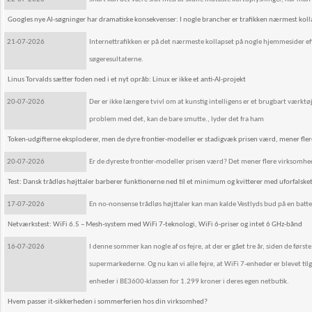
Googles nye AI-søgninger har dramatiske konsekvenser: I nogle brancher er trafikken nærmest koll
21-07-2026
Internettrafikken er på det nærmeste kollapset på nogle hjemmesider efte
søgeresultaterne.
Linus Torvalds sætter foden ned i et nyt opråb: Linux er ikke et anti-AI-projekt
20-07-2026
Der er ikke længere tvivl om at kunstig intelligens er et brugbart værktøj, 
problem med det, kan de bare smutte., lyder det fra ham
Token-udgifterne eksploderer, men de dyre frontier-modeller er stadigvæk prisen værd, mener fle
20-07-2026
Er de dyreste frontier-modeller prisen værd? Det mener flere virksomhed
Test: Dansk trådløs højttaler barberer funktionerne ned til et minimum og kvitterer med uforfalsk
17-07-2026
En no-nonsense trådløs højttaler kan man kalde Vestlyds bud på en batterid
Netværkstest: WiFi 6.5 – Mesh-system med WiFi 7-teknologi, WiFi 6-priser og intet 6 GHz-bånd
16-07-2026
I denne sommer kan nogle af os fejre, at der er gået tre år, siden de førs
supermarkederne. Og nu kan vi alle fejre, at WiFi 7-enheder er blevet t
enheder i BE3600-klassen for 1.299 kroner i deres egen netbutik.
Hvem passer it-sikkerheden i sommerferien hos din virksomhed?