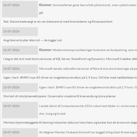
16-07-2026
Klumme:
Sommerferien giver færre folk på kontoret, men cybertruslen k
går.
Test: Denne badevægt er en ren datacentral med biomarkører og fitnessassistent
15-07-2026
Angriberne bryder ikke ind — de logger ind
15-07-2026
Klumme:
Moderne kompromitteringer llustrerer en forskydning, som m
I dag er det slut med store versioner af SQL Server, SharePoint og Dynamics: Microsoft trækker stik
14-07-2026
Microsoft sender udbredte versioner af flere af sine store løsninger på pe
Ugen i tech: BMW’s nye iX5 bliver en magtdemonstration på 2,9 tons / DJI klar med nødfaldskærm 
12-07-2026
Ugen i tech: BMW’s nye iX5 bliver en magtdemonstration på 2,9 tons / 
Stortest af robotplæneklippere: Governator-maskine til krævende og store plæner
10-07-2026
I andet afsnit af Computerworlds 2026-robot-test falder vi i svime ov
stor, tung og brutal.
Mortens hjemmebyggede AI-løsning indsamler data om hans høns og koster kun én krone om dag
10-07-2026
AI-rådgiver Morten Chabané Schmidt har bygget billig lokal AI-løsning 