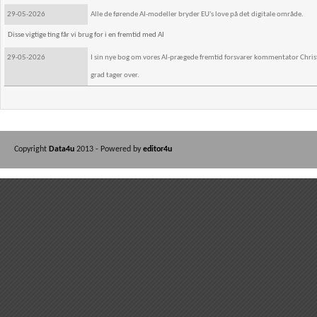
29-05-2026
Alle de førende AI-modeller bryder EU's love på det digitale område.
Disse vigtige ting får vi brug for i en fremtid med AI
29-05-2026
I sin nye bog om vores AI-prægede fremtid forsvarer kommentator Christi
grad tager over.
Copyright
Data4u
2013 - Powered by
editor4u