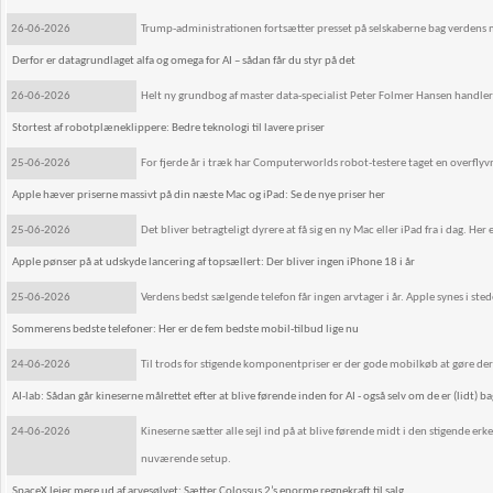
26-06-2026
Trump-administrationen fortsætter presset på selskaberne bag verdens 
Derfor er datagrundlaget alfa og omega for AI – sådan får du styr på det
26-06-2026
Helt ny grundbog af master data-specialist Peter Folmer Hansen handler 
Stortest af robotplæneklippere: Bedre teknologi til lavere priser
25-06-2026
For fjerde år i træk har Computerworlds robot-testere taget en overfly
Apple hæver priserne massivt på din næste Mac og iPad: Se de nye priser her
25-06-2026
Det bliver betragteligt dyrere at få sig en ny Mac eller iPad fra i dag. He
Apple pønser på at udskyde lancering af topsællert: Der bliver ingen iPhone 18 i år
25-06-2026
Verdens bedst sælgende telefon får ingen arvtager i år. Apple synes i stede
Sommerens bedste telefoner: Her er de fem bedste mobil-tilbud lige nu
24-06-2026
Til trods for stigende komponentpriser er der gode mobilkøb at gøre der
AI-lab: Sådan går kineserne målrettet efter at blive førende inden for AI - også selv om de er (lidt) ba
24-06-2026
Kineserne sætter alle sejl ind på at blive førende midt i den stigende er
nuværende setup.
SpaceX lejer mere ud af arvesølvet: Sætter Colossus 2’s enorme regnekraft til salg