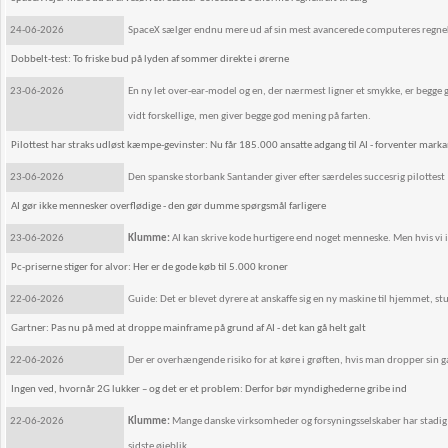
24-06-2026
SpaceX sælger endnu mere ud af sin mest avancerede computeres regnek
Dobbelt-test: To friske bud på lyden af sommer direkte i ørerne
23-06-2026
En ny let over-ear-model og en, der nærmest ligner et smykke, er begg
vidt forskellige, men giver begge god mening på farten.
Pilottest har straks udløst kæmpe-gevinster: Nu får 185.000 ansatte adgang til AI - forventer marka
23-06-2026
Den spanske storbank Santander giver efter særdeles succesrig pilottest
AI gør ikke mennesker overflødige - den gør dumme spørgsmål farligere
23-06-2026
Klumme:
AI kan skrive kode hurtigere end noget menneske. Men hvis vi ik
Pc-priserne stiger for alvor: Her er de gode køb til 5.000 kroner
22-06-2026
Guide: Det er blevet dyrere at anskaffe sig en ny maskine til hjemmet, stu
Gartner: Pas nu på med at droppe mainframe på grund af AI - det kan gå helt galt
22-06-2026
Der er overhængende risiko for at køre i grøften, hvis man dropper sin g
Ingen ved, hvornår 2G lukker – og det er et problem: Derfor bør myndighederne gribe ind
22-06-2026
Klumme:
Mange danske virksomheder og forsyningsselskaber har stadig ud
sidste øjeblik.