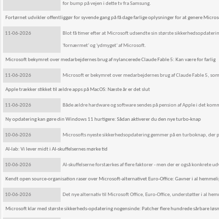
for bump på vejen i dette tv fra Samsung.
Fortørnet udvikler offentliggør for syvende gang på få dage farlige oplysninger for at genere Micros
11-06-2026
Blot få timer efter at Microsoft udsendte sin største sikkerhedsopdater
'fornærmet' og 'ydmyget' af Microsoft.
Microsoft bekymret over medarbejdernes brug af nylancerede Claude Fable 5: Kan være for farlig
11-06-2026
Microsoft er bekymret over medarbejdernes brug af Claude Fable 5, som
Apple trækker stikket til ældre apps på MacOS: Næste år er det slut
11-06-2026
Både ældre hardware og software sendes på pension af Apple i det kom
Ny opdatering kan gøre din Windows 11 hurtigere: Sådan aktiverer du den nye turbo-knap
10-06-2026
Microsofts nyeste sikkerhedsopdatering gemmer på en turboknap, der puster
AI-lab: Vi lever midt i AI-skuffelsernes mørke tid
10-06-2026
AI-skuffelserne forstærkes af flere faktorer - men der er også konkrete udv
Kendt open source-organisation raser over Microsoft-alternativet Euro-Office: Gavner i al hemmel
10-06-2026
Det nye alternativ til Microsoft Office, Euro-Office, understøtter i al 
Microsoft klar med største sikkerheds-opdatering nogensinde: Patcher flere hundrede sårbare løsn