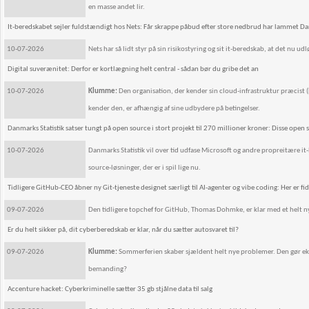
en masse andet lir.
It-beredskabet sejler fuldstændigt hos Nets: Får skrappe påbud efter store nedbrud har lammet 
10-07-2026
Nets har så lidt styr på sin risikostyring og sit it-beredskab, at det nu u
Digital suverænitet: Derfor er kortlægning helt central - sådan bør du gribe det an
10-07-2026
Klumme:
Den organisation, der kender sin cloud-infrastruktur præcist (hv
kender den, er afhængig af sine udbydere på betingelser.
Danmarks Statistik satser tungt på open source i stort projekt til 270 millioner kroner: Disse open s
10-07-2026
Danmarks Statistik vil over tid udfase Microsoft og andre propreitære it-
source-løsninger, der er i spil lige nu.
Tidligere GitHub-CEO åbner ny Git-tjeneste designet særligt til AI-agenter og vibe coding: Her er fi
09-07-2026
Den tidligere topchef for GitHub, Thomas Dohmke, er klar med et helt
Er du helt sikker på, dit cyberberedskab er klar, når du sætter autosvaret til?
09-07-2026
Klumme:
Sommerferien skaber sjældent helt nye problemer. Den gør eksi
bemanding?
Accenture hacket: Cyberkriminelle sætter 35 gb stjålne data til salg