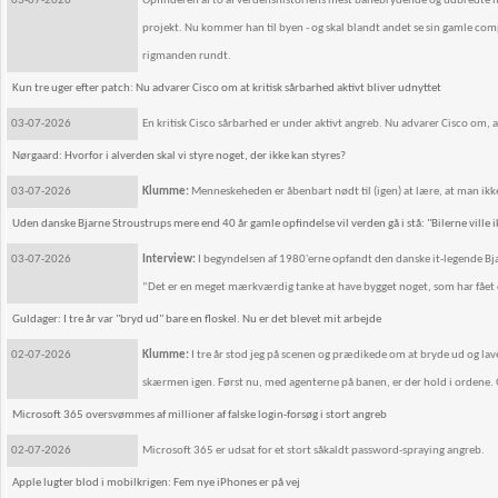
03-07-2026
Opfinderen af to af verdenshistoriens mest banebrydende og udbredte it-
projekt. Nu kommer han til byen - og skal blandt andet se sin gamle comput
rigmanden rundt.
Kun tre uger efter patch: Nu advarer Cisco om at kritisk sårbarhed aktivt bliver udnyttet
03-07-2026
En kritisk Cisco sårbarhed er under aktivt angreb. Nu advarer Cisco om, 
Nørgaard: Hvorfor i alverden skal vi styre noget, der ikke kan styres?
03-07-2026
Klumme:
Menneskeheden er åbenbart nødt til (igen) at lære, at man ikk
Uden danske Bjarne Stroustrups mere end 40 år gamle opfindelse vil verden gå i stå: "Bilerne ville ikke
03-07-2026
Interview:
I begyndelsen af 1980'erne opfandt den danske it-legende Bja
”Det er en meget mærkværdig tanke at have bygget noget, som har fået d
Guldager: I tre år var "bryd ud" bare en floskel. Nu er det blevet mit arbejde
02-07-2026
Klumme:
I tre år stod jeg på scenen og prædikede om at bryde ud og lave 
skærmen igen. Først nu, med agenterne på banen, er der hold i ordene. Og 
Microsoft 365 oversvømmes af millioner af falske login-forsøg i stort angreb
02-07-2026
Microsoft 365 er udsat for et stort såkaldt password-spraying angreb.
Apple lugter blod i mobilkrigen: Fem nye iPhones er på vej