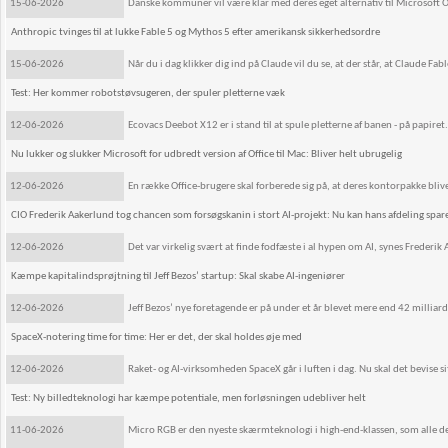
15-06-2026
Danske kommuner vil være klar med deres eget alternativ til Microsoft Of
Anthropic tvinges til at lukke Fable 5 og Mythos 5 efter amerikansk sikkerhedsordre
15-06-2026
Når du i dag klikker dig ind på Claude vil du se, at der står, at Claude Fabl
Test: Her kommer robotstøvsugeren, der spuler pletterne væk
12-06-2026
Ecovacs Deebot X12 er i stand til at spule pletterne af banen - på papiret.
Nu lukker og slukker Microsoft for udbredt version af Office til Mac: Bliver helt ubrugelig
12-06-2026
En række Office-brugere skal forberede sig på, at deres kontorpakke bliv
CIO Frederik Aakerlund tog chancen som forsøgskanin i stort AI-projekt: Nu kan hans afdeling spare
12-06-2026
Det var virkelig svært at finde fodfæste i al hypen om AI, synes Frederik
Kæmpe kapitalindsprøjtning til Jeff Bezos’ startup: Skal skabe AI-ingeniører
12-06-2026
Jeff Bezos’ nye foretagende er på under et år blevet mere end 42 milliar
SpaceX-notering time for time: Her er det, der skal holdes øje med
12-06-2026
Raket- og AI-virksomheden SpaceX går i luften i dag. Nu skal det bevise 
Test: Ny billedteknologi har kæmpe potentiale, men forløsningen udebliver helt
11-06-2026
Micro RGB er den nyeste skærmteknologi i high-end-klassen, som alle de s