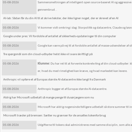
05-08-2026
Sammensmeltningen af intelligent open source-baseret AI og aggressive
gennembrud. .
AI-lab: Sådan får du din AI til at skrive tekster, der ikke ligner noget, der er skrevet af en AI
05-08-2026
Vi kommer vidt omkring i dag: Storpolitik og datacentre, Claude og løsninge
Google under pres: Vil fordoble af antallet af sikkerheds-opdateringer til din computer
05-08-2026
Google kan være på vej til at fordoble antallet af masse-udsendelser af s
Tre spørgsmål som din cloud-udbyder helst ikke vil svare skriftligt på
05-08-2026
Klumme:
Du har ret til at forvente konkrete ting af din cloud-udbyder:
er, hvad du med rimelighed kan kræve, og hvad markedet kan levere.
Anthropic vil opføre et af Europas største AI-datacentre ikke langt fra Danmark
05-08-2026
Anthropic bygger et af Europas største AI-datacentre.
Aldrig har Microsoft udbetalt så mange penge til dusørjægere som nu
05-08-2026
Microsoft har aldrig nogensinde tidligere udbetalt så store summer til 
Microsoft træder på bremsen: Sætter nu grænser for de ansattes tokenforbrug
05-08-2026
Udgifterne til tokens skal administreres med samme disciplin, som alle an