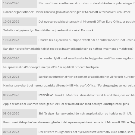
10-06-2026
Microsoft iværksætter en rekordstor runde af sikkerhedsopdateringer. De
Danske organisationer: Derfor kan vi få gavn af lanceringen af Microsoft-alternativet Euro-Office
10-06-2026
Det nye europæiske alternativ til Microsoft Office, Euro-Office, er posit
Tesla får det grønne lys: Nu må bilerne (næsten) køre selv i Danmark
10-06-2026
Danske Tesla-ejere kan nu slippe rattett når de triller landet rundt - men 
Kan den norske Remarkable-tablet redde os fra amerikansk tech og nettets kværnende malstrøm?
09-06-2026
I en verden fyldt med amerikanske tech-giganter, notifikationer og doomsc
Nu speedes din iPhone op: Den nye iOS27 er op til 80 procent hurtigere
09-06-2026
Særligt overførsler af filer og opstart af applikationer vil foregår hur
Han har prøvekørt det nye europæiske alternativ till Microsoft Office: “Første gang jeg ser et reelt a
09-06-2026
Interview:
Henrik L. Mohr fra Librelab har testet Euro-Office, der kan b
Apple er omsider klar med snedige Siri AI: Her er hvad du kan med den nye kunstige intelligens
09-06-2026
Siri får sig en længe ventet hjernetransplantation og hedder nu Siri AI.
Kommunal it-topchef ser store muligheder i det nye europæiske alternativ til Microsoft Office: 'Jeg h
09-06-2026
Der er store muligheder i det nye Microsoft-alternativ Euro-Office, som