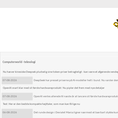
Computerworld - teknologi
Nu hæver kinesiske Deepsek pludselig sine token-priser betragteligt - kan være et afgørende vend
07-08-2026
DeepSeek har presset priserne på AI-modeller helt i bund. Nu varsler den
OpenAI snart klar med sit første hardwareprodukt: Nu pipler det frem med nye detaljer
07-08-2026
OpenAI ventes allerede til næste år at lancere sit første hardwareprodukt
Test: Her er den bedste kompakte højttaler, som man kan få lige nu
06-08-2026
Det runde design i Devialet Mania ligner nærmest et bærbart stykke kuns