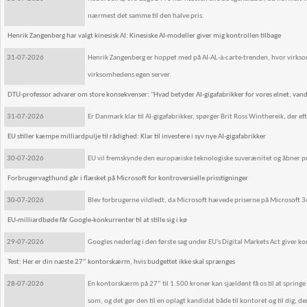
nærmest det samme til den halve pris.
Henrik Zangenberg har valgt kinesisk AI: Kinesiske AI-modeller giver mig kontrollen tilbage
31-07-2026
Henrik Zangenberg er hoppet med på AI-AL-á-carte-trenden, hvor virksom
virksomhedens egen server.
DTU-professor advarer om store konsekvenser: "Hvad betyder AI-gigafabrikker for vores elnet, van
31-07-2026
Er Danmark klar til AI-gigafabrikker, spørger Brit Ross Winthereik, der 
EU stiller kæmpe milliardpulje til rådighed: Klar til investere i syv nye AI-gigafabrikker
30-07-2026
EU vil fremskynde den europæiske teknologiske suverænitet og åbner pulj
Forbrugervagthund går i flæsket på Microsoft for kontroversielle prisstigninger
30-07-2026
Blev forbrugerne vildledt, da Microsoft hævede priserne på Microsoft 
EU-milliardbøde får Google-konkurrenter til at stille sig i kø
29-07-2026
Googles nederlag i den første sag under EU's Digital Markets Act giver k
Test: Her er din næste 27” kontorskærm, hvis budgettet ikke skal sprænges
28-07-2026
En kontorskærm på 27” til 1.500 kroner kan sjældent få os til at spri
som, og det gør den til en oplagt kandidat både til kontoret og til di