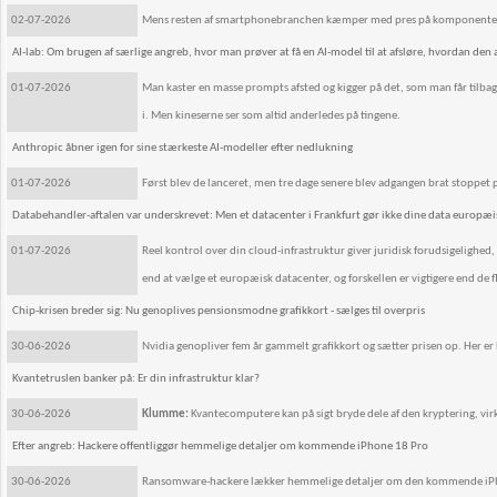
02-07-2026
Mens resten af smartphonebranchen kæmper med pres på komponenter 
AI-lab: Om brugen af særlige angreb, hvor man prøver at få en AI-model til at afsløre, hvordan den 
01-07-2026
Man kaster en masse prompts afsted og kigger på det, som man får tilbag
i. Men kineserne ser som altid anderledes på tingene.
Anthropic åbner igen for sine stærkeste AI-modeller efter nedlukning
01-07-2026
Først blev de lanceret, men tre dage senere blev adgangen brat stoppet
Databehandler-aftalen var underskrevet: Men et datacenter i Frankfurt gør ikke dine data europæi
01-07-2026
Reel kontrol over din cloud-infrastruktur giver juridisk forudsigelighed
end at vælge et europæisk datacenter, og forskellen er vigtigere end de f
Chip-krisen breder sig: Nu genoplives pensionsmodne grafikkort - sælges til overpris
30-06-2026
Nvidia genopliver fem år gammelt grafikkort og sætter prisen op. Her er 
Kvantetruslen banker på: Er din infrastruktur klar?
30-06-2026
Klumme:
Kvantecomputere kan på sigt bryde dele af den kryptering, vi
Efter angreb: Hackere offentliggør hemmelige detaljer om kommende iPhone 18 Pro
30-06-2026
Ransomware-hackere lækker hemmelige detaljer om den kommende iPhon