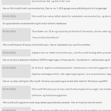
dyrere bliver det, og det er fair nok.
Her er Microsofts helt nye kvantechip: Den er nu 1.000 gange mere pålidelig end sin forgænger
03-06-2026
Microsoft har netop løftet sløret for selskabets nye kvantechip, og de
En spændende insiderberetning fra tech-elitens redekasse
03-06-2026
Theo Baker var 18 år og nystartet på Stanford University, da han satte sig
"How to Rule the World."
Microsoft blæser til kamp mod Anthropic: Her er selskabets syv nye AI-modeller
03-06-2026
Sigtekornet var rettet mod Anthropic, da Microsoft tirsdag aften præsen
Her er de store digitale initiativer SSFRM-regeringen vil kæmpe for: Sundheds-it, uddannelse og AI
02-06-2026
En AI-fond, digital sundhedsassistent, hårdere kurs mod tech-giganter, t
digitale nedslagspunkter i det regeringsprogram, som præsenteres i dag
Det er nu eller aldrig for Microsoft: Nvidias nye satsning er knald eller fald for Windows og ARM
02-06-2026
Microsoft Windows pc'er kan med Nvidias hjælp blive noget, der holder s
software- og hardware-giganten.
Microsoft på trapperne med lang række spændende nyheder: Her er hvad du kan forvente
02-06-2026
Microsoft ventes at løfte sløret for en stribe nye AI-modeller, en supera