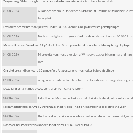
Zangenberg: Sådan undgår du at virksomhedens regninger for AI-tokens løber løbsk
05-08-2026
AI minder om cloud, for det er fuldstændigt umuligt at gennemskue, hvor
løbe løbsk.
Efterårets bedste bærbare pc'er til under 10.000 kroner: Undgå de værste prisstigninger
04-08-2026
Det kan stadig lade sig gøre at finde gode maskiner til under 10.000 kron
Microsoft sender Windows 11 på slankekur: Store gevinster at hente for ældre og billige laptops
04-08-2026
Microsofts kommende version af Windows 11 skal fylde mindre i din pc
ram.
Om blot tre år vil der være 10 gange flere AI-agenter end mennesker i disse afdelinger
04-08-2026
AI-agenterne buldrer for alvor frem i virksomhedernes salgs-afdelinger - 
Dette land er i al stilhed blevet central spiller i USA's AI-boom
04-08-2026
I al stilhed er Mexicos tech-eksport til USA eksploderet, selv om landet 
Sårbarhedsdatabasen CVE oversvømmes med AI-slop - nogle nye sårbarheder er det rene vrøvl
04-08-2026
Det har vist sig, at AI-genererede sårbarheder, der er det rene vrøvl, er 
Danmark har gode kort på hånden for at fingre i AI-milliarder fra EU