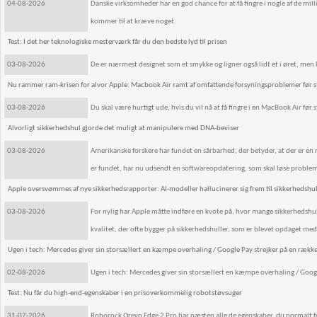
04-08-2026
Danske virksomheder har en god chance for at få fingre i nogle af de mil
kommer til at kræve noget.
Test: I det her teknologiske mesterværk får du den bedste lyd til prisen
03-08-2026
De er nærmest designet som et smykke og ligner også lidt et i øret, men
Nu rammer ram-krisen for alvor Apple: Macbook Air ramt af omfattende forsyningsproblemer før s
03-08-2026
Du skal være hurtigt ude, hvis du vil nå at få fingre i en MacBook Air før 
Alvorligt sikkerhedshul gjorde det muligt at manipulere med DNA-beviser
03-08-2026
Amerikanske forskere har fundet en sårbarhed, der betyder, at der er 
er fundet, har nu udsendt en softwareopdatering, som skal løse proble
Apple oversvømmes af nye sikkerhedsrapporter: AI-modeller hallucinerer sig frem til sikkerhedshul
03-08-2026
For nylig har Apple måtte indføre en kvote på, hvor mange sikkerhedshull
kvalitet, der ofte bygger på sikkerhedshuller, som er blevet opdaget med
Ugen i tech: Mercedes giver sin storsællert en kæmpe overhaling / Google Pay strejker på en rækk
02-08-2026
Ugen i tech: Mercedes giver sin storsællert en kæmpe overhaling / Goog
Test: Nu får du high-end-egenskaber i en prisoverkommelig robotstøvsuger
31-07-2026
Roborock Qrevo Edge 2 Pro har næsten alle de egenskaber, du normalt f