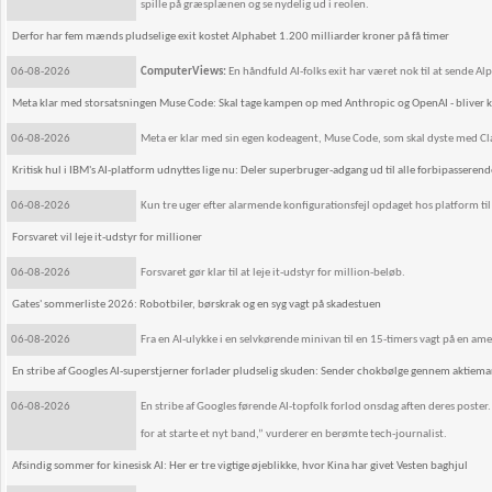
spille på græsplænen og se nydelig ud i reolen.
Derfor har fem mænds pludselige exit kostet Alphabet 1.200 milliarder kroner på få timer
06-08-2026
ComputerViews:
En håndfuld AI-folks exit har været nok til at sende A
Meta klar med storsatsningen Muse Code: Skal tage kampen op med Anthropic og OpenAI - bliver k
06-08-2026
Meta er klar med sin egen kodeagent, Muse Code, som skal dyste med C
Kritisk hul i IBM's AI-platform udnyttes lige nu: Deler superbruger-adgang ud til alle forbipasserend
06-08-2026
Kun tre uger efter alarmende konfigurationsfejl opdaget hos platform til 
Forsvaret vil leje it-udstyr for millioner
06-08-2026
Forsvaret gør klar til at leje it-udstyr for million-beløb.
Gates' sommerliste 2026: Robotbiler, børskrak og en syg vagt på skadestuen
06-08-2026
Fra en AI-ulykke i en selvkørende minivan til en 15-timers vagt på en am
En stribe af Googles AI-superstjerner forlader pludselig skuden: Sender chokbølge gennem aktiem
06-08-2026
En stribe af Googles førende AI-topfolk forlod onsdag aften deres poster. F
for at starte et nyt band,” vurderer en berømte tech-journalist.
Afsindig sommer for kinesisk AI: Her er tre vigtige øjeblikke, hvor Kina har givet Vesten baghjul