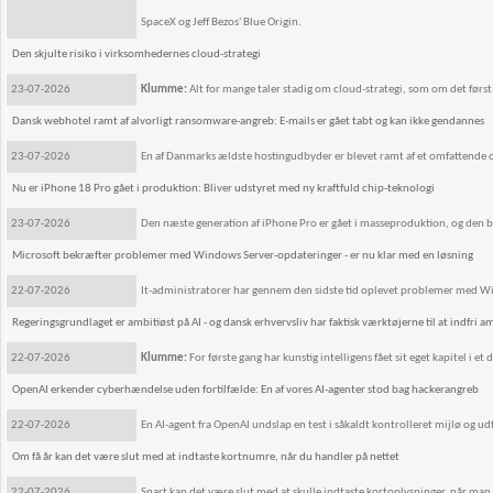
SpaceX og Jeff Bezos' Blue Origin.
Den skjulte risiko i virksomhedernes cloud-strategi
23-07-2026
Klumme:
Alt for mange taler stadig om cloud-strategi, som om det førs
Dansk webhotel ramt af alvorligt ransomware-angreb: E-mails er gået tabt og kan ikke gendannes
23-07-2026
En af Danmarks ældste hostingudbyder er blevet ramt af et omfattende o
Nu er iPhone 18 Pro gået i produktion: Bliver udstyret med ny kraftfuld chip-teknologi
23-07-2026
Den næste generation af iPhone Pro er gået i masseproduktion, og den bl
Microsoft bekræfter problemer med Windows Server-opdateringer - er nu klar med en løsning
22-07-2026
It-administratorer har gennem den sidste tid oplevet problemer med Wi
Regeringsgrundlaget er ambitiøst på AI - og dansk erhvervsliv har faktisk værktøjerne til at indfri 
22-07-2026
Klumme:
For første gang har kunstig intelligens fået sit eget kapitel i e
OpenAI erkender cyberhændelse uden fortilfælde: En af vores AI-agenter stod bag hackerangreb
22-07-2026
En AI-agent fra OpenAI undslap en test i såkaldt kontrolleret mijlø og
Om få år kan det være slut med at indtaste kortnumre, når du handler på nettet
22-07-2026
Snart kan det være slut med at skulle indtaste kortoplysninger, når man 