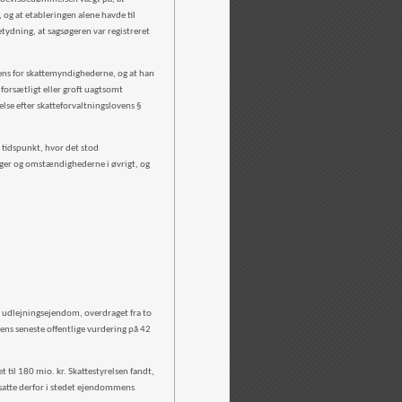
og at etableringen alene havde til
etydning, at sagsøgeren var registreret
tens for skattemyndighederne, og at han
 forsætligt eller groft uagtsomt
else efter skatteforvaltningslovens §
et tidspunkt, hvor det stod
inger og omstændighederne i øvrigt, og
en udlejningsejendom, overdraget fra to
dens seneste offentlige vurdering på 42
il 180 mio. kr. Skattestyrelsen fandt,
satte derfor i stedet ejendommens