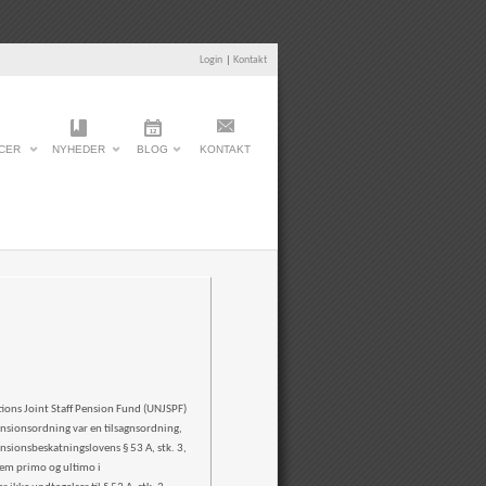
Login
|
Kontakt
CER
NYHEDER
BLOG
KONTAKT
ations Joint Staff Pension Fund (UNJSPF)
pensionsordning var en tilsagnsordning,
ensionsbeskatningslovens § 53 A, stk. 3,
lem primo og ultimo i