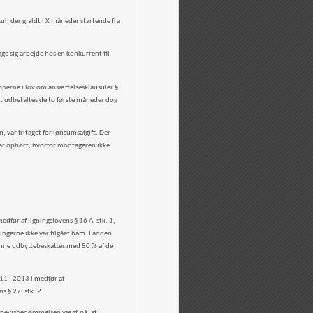
l, der gjaldt i X måneder startende fra
e sig arbejde hos en konkurrent til
perne i lov om ansættelsesklausuler §
et udbetaltes de to første måneder dog
, var fritaget for lønsumsafgift. Der
var ophørt, hvorfor modtageren ikke
dfør af ligningslovens § 16 A, stk. 1,
ngerne ikke var tilgået ham. I anden
unne udbyttebeskattes med 50 % af de
11 - 2013 i medfør af
ns § 27, stk. 2.
ed bevisbedømmelsen vægt på, at