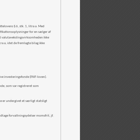
elovens § 6, stk. 1, litra a. Med
ifikationsoplysninger for en sælger af
at valutavekslingsvirksomheden ikke
tra a, idet de fremlagte bilag ikke
tive investeringsfonde (FAIF-loven).
fonde, som var registreret som
ke er undergivet et særligt statsligt
tage forvaltningsydelser momsfrit, jf.