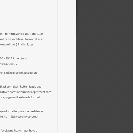
ligningslovens § 16 A, stk. 1, af
d rette var blevet beskattet af et
ntrollovs § 5, stk. 3, og
10 - 2013 i medfør af
ens § 27, stk. 2.
nden række gjorde sagsøgeren
fkast som sket. Retten lagde ved
aktiver, samt at hun var registreret som
om sagsøgeren ikke havde formel
t ejendom eller på anden måde var
dlerne måtte være investeret i
de foretagne hævninger havde