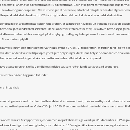
ar oprettet i Panama via advokatfirmaet R1-advokatfirma. uden et legitimt forretningsmæssigt formål, 
jule aktiver og unddrage skat. Ved vurderingen af de reelle ejerforhold tillagde retten den afgørende b
lle ejer af selskabets bankkonto i Y1-land og havde uindskrænket råderet over selskabets aktiver.
il genoptagelsen af skatteansættelsen fandt retten, at sagsøgeren havde skjult Panama-selskabets eksis
havde nægtet kendskab til selskabet. Da selskabet var etableret for at skjule aktiver, havde sagsøgeren
 skatteansættelserne blev foretaget på et urigtigt grundlag, og betingelserne for ekstraordinær ansætt
r. 5, var derfor opfyldt.
angår varslingsfristen efter skatteforvaltningslovens § 27, stk. 2, fandt retten, at fristen først løb fra d
lsen klart, at der ikke ville tilgå sagen yderligere oplysninger, der kunne belyse de omhandlede hævn
n havde varslet ændringen af skatteansættelsen inden udløbet af dette tidspunkt.
avde sagsøgeren en række ugyldighedsindsigelser, som retten fandt var åbenbart grundløse.
teriet blev på den baggrund frifundet.
ærdi i regnskab
e med et generationsskifte blev ideelle andele i et interessentskab, hvis væsentligste aktiv bestod af 
eres respektive børn ved en aftale af 30. juni 2020. Ejendommen blev i den forbindelse værdiansat til 
ntskabets seneste årsrapport var ejendommens regnskabsmæssige værdi pr. 31. december 2019 angivet t
ed forelå særlige omstændigheder, som indebar, at 15 %-reglen ikke kunne anvendes, og styrelsen an