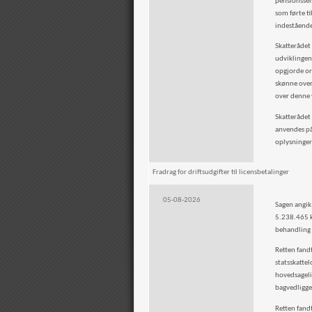
pensionssels
som førte ti
indestående 
Skatterådet
udviklingen
opgjorde ord
skønne over
over denne 
Skatterådet 
anvendes på
oplysninge
Fradrag for driftsudgifter til licensbetalinger
05-08-2026
Sagen angik,
5.238.465 kr
behandling 
Retten fandt
statsskattel
hovedsageli
bagvedligge
Retten fandt