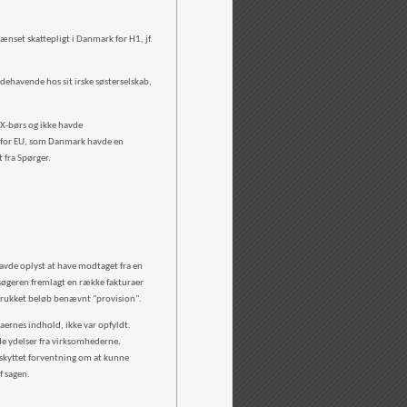
nset skattepligt i Danmark for H1, jf.
dehavende hos sit irske søsterselskab,
 X-børs og ikke havde
n for EU, som Danmark havde en
 fra Spørger.
avde oplyst at have modtaget fra en
søgeren fremlagt en række fakturaer
fratrukket beløb benævnt "provision".
raernes indhold, ikke var opfyldt.
de ydelser fra virksomhederne.
eskyttet forventning om at kunne
f sagen.