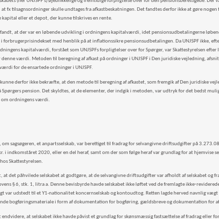
kabets (her UNJSPF’s) øjeblikkelige og fremtidige forpligtelse over for den pensionsberettigede. Der var
l at fx tilsagnsordninger skulle undtages fra afkastbeskatningen. Det fandtes derfor ikke at gøre nogen 
kapital eller et depot, der kunne tilskrives en rente.
 fandt, at der var en løbende udvikling i ordningens kapitalværdi, idet pensionsudbetalingerne løbe
 i forbrugerprisindekset med henblik på at inflationssikre pensionsudbetalingen. Da UNJSPF ikke, ef
ningens kapitalværdi, forstået som UNJSPFs forpligtelser over for Spørger, var Skattestyrelsen efter l
 denne værdi. Metoden til beregning af afkast på ordninger i UNJSPF i Den juridiske vejledning, afsni
værdi for de ensartede ordninger i UNJSPF.
kunne derfor ikke bekræfte, at den metode til beregning af afkastet, som fremgik af Den juridiske vejl
 Spørgers pension. Det skyldtes, at de elementer, der indgik i metoden, var udtryk for det bedst mulig
r om ordningens værdi.
 om sagsøgeren, et anpartsselskab, var berettiget til fradrag for selvangivne driftsudgifter på 3.273.
. i indkomståret 2020, eller en del heraf, samt om der som følge heraf var grundlag for at hjemvise se
hos Skattestyrelsen.
, at det påhvilede selskabet at godtgøre, at de selvangivne driftsudgifter var afholdt af selskabet og f
ovens § 6, stk. 1, litra a. Denne bevisbyrde havde selskabet ikke løftet ved de fremlagte ikke‑revidered
gt var udstedt til et Y1-nationalitet koncernselskab og kontoudtog. Retten lagde herved navnlig vægt p
nde bogføringsmateriale i form af dokumentation for bogføring, gældsbreve og dokumentation for a
 endvidere, at selskabet ikke havde påvist et grundlag for skønsmæssig fastsættelse af fradrag eller f