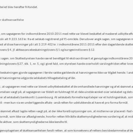
eriet blev herefter frifundet.
r skatteansættelse
, om sagsøgeren for indkomstårene 2010-2011 med rette var blevet beskattet af maskeret udbytte efter 
å i alt 9.223.163 kr. fra et selskab registreret på Y1-område. Derudover angik sagen, om sagsøgeren me
ast af disse hævninger på i alt 3.219.402 kr. i indkomstårene 2011-2015 efter den dagældende skatteko
ovens § 4, jf. aktieavancebeskatningslovens § 1 og kursgevinstlovens § 12.
k sagen, om Skattestyrelsen havde været berettiget til ekstraordinært at genoptage indkomstårene 20
tningslovens § 27, stk. 1, nr. 5, og i givet fald, om styrelsen havde overholdt varslingsfristen efter lov
beskatningen gjorde sagsøgeren i første række gældende at hævningerne ikke var tilgået hende. I a
t hævningerne udgjorde selskabets tilbagebetaling af lån.
t, at sagsøgeren med rette var blevet udbyttebeskattet af de omhandlede hævninger og af et skønnet a
elsen vægt på, at sagsøgeren var tildelt en fuldmagt til at råde uindskrænket over selskabet og dets 
ejer af selskabets bankkonti i Luxembourg. At selskabets formelle kapitalejer var et holdingselskab, s
til - men kun via en underliggende aftale - anså retten for udelukkende at have et pro forma formål.
skønnet afkast lagde retten vægt på, at der ikke forelå oplysninger om, at midlerne var placeret i fas
 formål, som ikke var afkastgivende, hvorfor retten tiltrådte skattemyndighedernes vurdering af, at mi
de aktiver, som skattemyndighederne ikke kendte til.
il genoptagelsen af skatteansættelsen fandt retten, at som konsekvens af rettens bevisbedømmelse af 