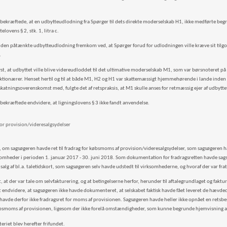
 bekræftede, at en udbytteudlodning fra Spørger til dets direkte moderselskab H1, ikke medførte begræ
elovens § 2, stk. 1, litra c.
l den påtænkte udbytteudlodning fremkom ved, at Spørger forud for udlodningen ville kræve sit tilgo
.
yst, at udbyttet ville blive videreudloddet til det ultimative moderselskab M1, som var børsnoteret på
ktionærer. Henset hertil og til at både M1, H2 og H1 var skattemæssigt hjemmehørende i lande inde
katningsoverenskomst med, fulgte det af retspraksis, at M1 skulle anses for retmæssig ejer af udbyttet
 bekræftede endvidere, at ligningslovens § 3 ikke fandt anvendelse.
 for provision/videresalgsydelser
, om sagsøgeren havde ret til fradrag for købsmoms af provision/videresalgsydelser, som sagsøgeren h
omheder i perioden 1. januar 2017 - 30. juni 2018. Som dokumentation for fradragsretten havde sag
salg af bl.a. taletidskort, som sagsøgeren selv havde udstedt til virksomhederne, og hvoraf der var 
, at der var tale om selvfakturering, og at betingelserne herfor, herunder til aftalegrundlaget og faktu
t endvidere, at sagsøgeren ikke havde dokumenteret, at selskabet faktisk havde fået leveret de hævde
havde derfor ikke fradragsret for moms af provisionen. Sagsøgeren havde heller ikke opnået en retsb
bsmoms af provisionen, ligesom der ikke forelå omstændigheder, som kunne begrunde hjemvisning a
eriet blev herefter frifundet.