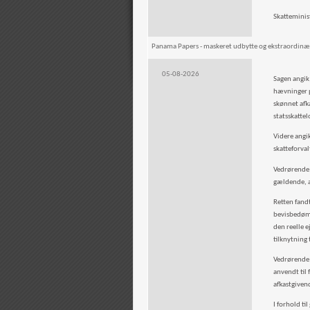
Skatteminist
Panama Papers - maskeret udbytte og ekstraordinæ
05-08-2026
Sagen angik
hævninger p
skønnet afk
statsskattel
Videre angi
skatteforval
Vedrørende 
gældende, a
Retten fand
bevisbedømm
den reelle 
tilknytning 
Vedrørende 
anvendt til
afkastgiven
I forhold t