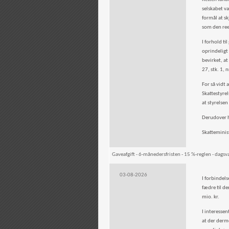
selskabet v
formål at sk
som den ree
I forhold t
oprindeligt 
bevirket, at
27, stk. 1, n
For så vidt 
Skattestyre
at styrelse
Derudover h
Skatteminis
Gaveafgift - 6-månedersfristen - 15 %-reglen - dagsv
03-08-2026
I forbindels
fædre til d
mio. kr.
I interesse
at der derm