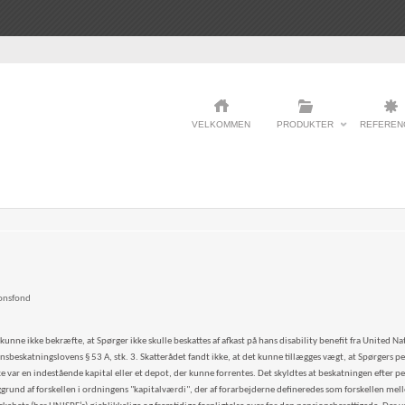
VELKOMMEN
PRODUKTER
REFEREN
ionsfond
kunne ikke bekræfte, at Spørger ikke skulle beskattes af afkast på hans disability benefit fra United N
onsbeskatningslovens § 53 A, stk. 3. Skatterådet fandt ikke, at det kunne tillægges vægt, at Spørgers 
ke var en indestående kapital eller et depot, der kunne forrentes. Det skyldtes at beskatningen efter p
ggrund af forskellen i ordningens "kapitalværdi", der af forarbejderne defineredes som forskellen mel