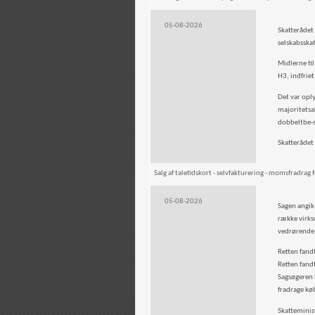
05-08-2026
Skatterådet
selskabsskatt
Midlerne ti
H3, indfriet
Det var opl
majoritetsa
dobbeltbe-s
Skatterådet
Salg af taletidskort - selvfakturering - momsfradrag
05-08-2026
Sagen angik
række virks
vedrørende 
Retten fandt
Retten fand
Sagsøgeren 
fradrage kø
Skatteminist