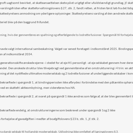
roft uagtsomt bevirket, at skatteansættelsen skete på et urigtigt eller ufuldstændigt grundlag, jf. skatt
arslingsfristen efter skatteforvaltningslovens § 27, stk. 2, fandt retten, at fristen først løb fra det t
kattestyrelsens anmodning om yderligere oplysninger. Skattestyrelsens varsling af den ændrede skatte
teriet blev på den baggrund frifundet.
ng, hvis der gennemføres en spaltning og efterfølgende to lodrette fusioner. Spørgsmål til forhøjelse
avde valgt international sambeskatning. Valget var senest foretaget i indkomståret 2025. Bindingsp
en af indkomståret 2034.
 generationsskifte ønskede ejerne - i stedet for at eje H1 personligt - at eje selskabet gennem hver de
ndel. Den ønskede struktur blev tilvejebragt ved gennemførelse af en omstrukturering i 4 trin: en akt
ning af det nystiftede ultimative moderselskab og 2 lodrette fusioner af underliggende selskaber i k
 bekræftede i spørgsmål 1, at bindingsperioden ikke afbrydes i forbindelse med den påtænkte ophørssp
ved en skattefri aktieombytning, men videreføres hos HA.
 bekræftede i spørgsmål 2, at svaret på spørgsmål 1 ikke ændres som følge af, at der blev gennemført t
 bekræftede endelig, at omstruktureringerne som beskrevet under spørgsmål 1og 2 ikke
forhøjelse af gaveafgiften i medfør af boafgiftslovens § 23 b, stk. 1, jf. stk. 2.
ra dansk selskab til hollandsk moderselskab. Udlodning ikke omfattet af ligningslovens § 3.