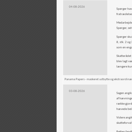
04-08-2026
Spørger hav
fratrædelse
Medarbejder
Spørger, se
Spørger sku
8, stk. 2 o
som en enga
Skatterådet 
blev lagt v
længere kun
Panama Papers - maskeret udbytte og ekstraordinæ
03-08-2026
Sagen angik
af hævninge
række gjord
hævede be
Videre angi
skatteforval
Retten fand