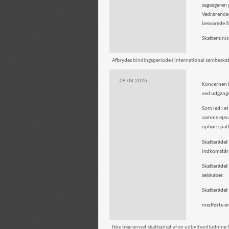
sagsøgeren g
Vedrørende v
besvarede S
Skatteminis
Afbrydes bindingsperiode i international sambeskatni
05-08-2026
Koncernen h
ved udgang
Som led i et
samme ejera
ophørsspalt
Skatterådet
indkomstår 
Skatterådet
selskaber.
Skatterådet
medførte en 
Ikke begrænset skattepligt af en udbytteudlodning f