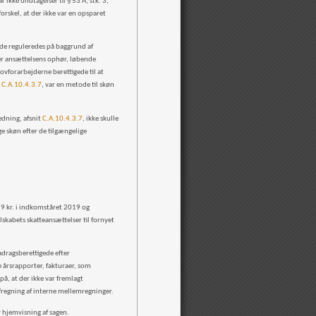
 ikke undtagelser til § 53 A, stk. 3,
forskel, at der ikke var en opsparet
nde reguleredes på baggrund af
ter ansættelsens ophør, løbende
ovforarbejderne berettigede til at
t
C.A.10.4.3.7
, var en metode til skøn
edning, afsnit
C.A.10.4.3.7
, ikke skulle
e skøn efter de tilgængelige
089 kr. i indkomståret 2019 og
lskabets skatteansættelser til fornyet
radragsberettigede efter
e årsrapporter, fakturaer, som
å, at der ikke var fremlagt
fregning af interne mellemregninger.
or hjemvisning af sagen.