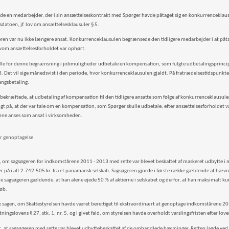
de en medarbejder, der i sin ansættelseskontrakt med Spørger havde påtaget sig en konkurrenceklausu
sdatoen, jf. lov om ansættelsesklausuler § 5.
en var nu ikke længere ansat. Konkurrenceklausulen begrænsede den tidligere medarbejder i at påtag
lvom ansættelsesforholdet var ophørt.
lle for denne begrænsning i jobmuligheder udbetale en kompensation, som fulgte udbetalingsprincip
g 3. Det vil sige månedsvist i den periode, hvor konkurrenceklausulen gjaldt. På fratrædelsestidspunkt
ngsbetaling.
bekræftede, at udbetaling af kompensation til den tidligere ansatte som følge af konkurrenceklausulen
ægt på, at der var tale om en kompensation, som Spørger skulle udbetale, efter ansættelsesforholdet 
ne anses som ansat i virksomheden.
r genoptagelse
, om sagsøgeren for indkomstårene 2011 - 2013 med rette var blevet beskattet af maskeret udbytte i me
r på i alt 2.742.505 kr. fra et panamansk selskab. Sagsøgeren gjorde i første række gældende at hævni
e sagsøgeren gældende, at han alene ejede 50 % af aktierne i selskabet og derfor, at han maksimalt k
løb.
k sagen, om Skattestyrelsen havde været berettiget til ekstraordinært at genoptage indkomstårene 20
tningslovens § 27, stk. 1, nr. 5, og i givet fald, om styrelsen havde overholdt varslingsfristen efter love
t, at sagsøgeren med rette var blevet udbyttebeskattet af de omhandlede hævninger. Retten lagde v