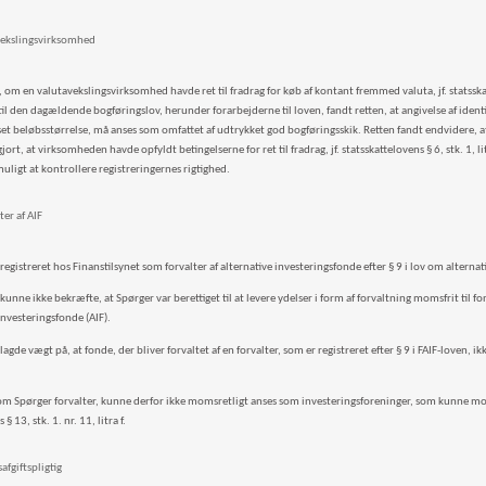
avekslingsvirksomhed
 om en valutavekslingsvirksomhed havde ret til fradrag for køb af kontant fremmed valuta, jf. statsskatt
il den dagældende bogføringslov, herunder forarbejderne til loven, fandt retten, at angivelse af ident
set beløbsstørrelse, må anses som omfattet af udtrykket god bogføringsskik. Retten fandt endvidere, 
ort, at virksomheden havde opfyldt betingelserne for ret til fradrag, jf. statsskattelovens § 6, stk. 1, li
uligt at kontrollere registreringernes rigtighed.
ter af AIF
registreret hos Finanstilsynet som forvalter af alternative investeringsfonde efter § 9 i lov om alterna
kunne ikke bekræfte, at Spørger var berettiget til at levere ydelser i form af forvaltning momsfrit til 
investeringsfonde (AIF).
lagde vægt på, at fonde, der bliver forvaltet af en forvalter, som er registreret efter § 9 i FAIF-loven, ik
om Spørger forvalter, kunne derfor ikke momsretligt anses som investeringsforeninger, som kunne mod
 13, stk. 1. nr. 11, litra f.
fgiftspligtig