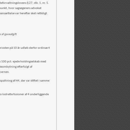
eforvaltningslovens § 27, stk. 1, nr. 5.
idspunkt, hvor sagsøgerens advokat
ansættelse var herefter sket rettidigt.
 af gaveafgift
erioden på 10 år udløb derfor ordinært
res 100 pct. ejede holdingselskab med
ieombytning efterfulgt af
oncernen.
altning af H4, der var stiftet i samme
o lodrette fusioner af 4 underliggende