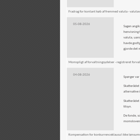
Fradrag for kontant køb af fremmed valuta - valut
05-08-2026
Sagen angik,
henvisning t
valuta, uan
havde godtgj
gjorde det m
Momspligt af forvaltningsydelser - registreret forval
04-08-2026
Spørger var 
Skatterådet 
alternative 
Skatterådet 
tilsyn.
De fonde, s
momslovens §
Kompensation for konkurrenceklausul ikke lønsumsa